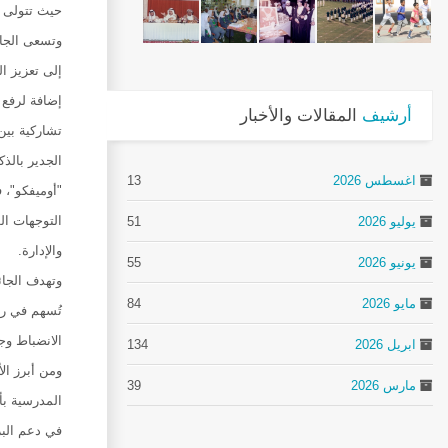
حيث تتولى ا
وتسعى الجائ
إضافة لرفع 
أرشيف
المقالات والأخبار
تشاركية بين
اغسطس 2026
13
"أوميفكو"، 
يوليو 2026
51
والإدارة.
يونيو 2026
55
وتهدف الجائ
مايو 2026
84
تُسهم في رف
الانضباط وج
ابريل 2026
134
ومن أبرز ال
مارس 2026
39
المدرسية بأ
في دعم البر