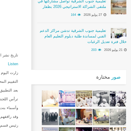
تعليمية جنوب الشرقية تواصل مشاركتها في
ملتقى الشراكة الاستراتيجي 2026 بظفار
27 يوليو 2026
164
تعليمية جنوب الشرقية تدشن مراكز الدعم
الفني لمساندة طلبة دبلوم التعليم العام
خلال فترة تعديل الرغبات
21 يوليو 2026
203
تاريخ نشر الخبر :25
Listen
‏زارت اليوم
صور
مختارة
التقييم الم
بعد التطبيق
ترأس اللجن
وأسماء بنت 
وقد رافقهم أ
رئيس قسم خ