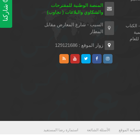
شاركنا
المنصة الوطنية للمقترحات
والشكاوي والبلاغات ( تجاوب)
السيب - شارع المعارض مقابل
الكتاب
المطار
مية
لعام
زوار الموقع : 129121686
حصائية الموقع
الأسئلة الشائعة
استمارة رضا المستفيد