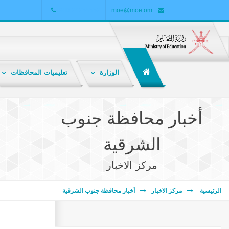
+968 24255552
moe@moe.om
الوزارة
تعليميات المحافظات
الشبكة التربوية هي ملتقى تربوي تعليمي تفاعلي لتبادل المعارف والمعلومات والخبرات بين المعلمين والطلاب وأولياء الأمور والباحثين والمهتمين بالشأن التربوي .
أخبار محافظة جنوب
الشرقية
مركز الاخبار
الرئيسية
مركز الاخبار
أخبار محافظة جنوب الشرقية