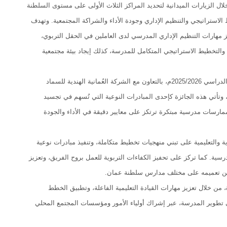
ال الزيارات الميدانية لتحديد المراكز الثلاث الأولى على مستوى السلطنة
استراتيجي والتنظيم الإداري وجودة الأداء والشراكة المجتمعية. وتهدف
ظومة التعليمية لتحقيق مستهدفات التعليم المدرسي في رؤية “عمان 2040” وتحفيز مهارات التنظيم الإداري المدرسي لدى العاملين في الحقل التربوي،
والتخطيط الاستراتيجي المتكامل للمدرسة، كذلك إيجاد بيئة مجتمعية
الجدير بالذكر أن وزارة التربية والتعليم أطلقت "جائزة الإبداع المدرسي" في دورتها الثانية للعام الدراسي 2025/2026م، بالتعاون مع الشركة العُمانية الهندية للسماد
 وتأتي هذه الجائزة كإحدى المبادرات النوعية التي تُسهم في تجسيد
ع التربوي، من خلال ترسيخ ممارسات مدرسية مبتكرة ترتكز على معايير دقيقة في الأداء والجودة
 والتعليمية على تبني منهجيات تخطيط متكاملة، وتنفيذ مبادرات نوعية
رسية. كما تركز على تحفيز الكفاءات التربوية للعمل بروح الفريق، وتعزيز
 يمكن تعميمه على مختلف مدارس سلطنة عمان.
، من خلال تعزيز مهارات القيادة التعليمية الفاعلة، وتطبيق الخطط
 تطوير المدرسة، عبر إشراك أولياء الأمور ومؤسسات المجتمع المحلي