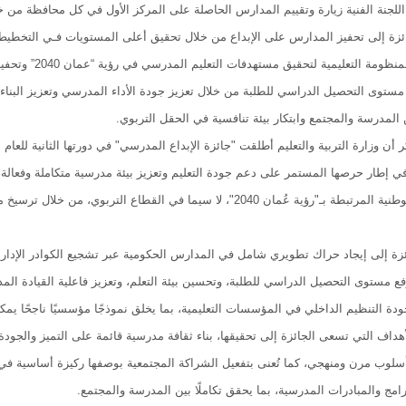
للجنة الفنية زيارة وتقييم المدارس الحاصلة على المركز الأول في كل محافظة من خل
زة إلى تحفيز المدارس على الإبداع من خلال تحقيق أعلى المستويات فـي التخطيط ال
إلى تعزيز المن
مستوى التحصيل الدراسي للطلبة من خلال تعزيز جودة الأداء المدرسي وتعزيز البناء 
 المدرسة والمجتمع وابتكار بيئة تنافسية في الحقل التربوي.
في إطار حرصها المستمر على دعم جودة التعليم وتعزيز بيئة مدرسية متكاملة وفعالة،
التوجهات الوطنية المرتبطة بـ"رؤية عُمان 2040"، لا سيما في القطا
زة إلى إيجاد حراك تطويري شامل في المدارس الحكومية عبر تشجيع الكوادر الإدارية
ع مستوى التحصيل الدراسي للطلبة، وتحسين بيئة التعلم، وتعزيز فاعلية القيادة المد
ودة التنظيم الداخلي في المؤسسات التعليمية، بما يخلق نموذجًا مؤسسيًا ناجحًا
أهداف التي تسعى الجائزة إلى تحقيقها، بناء ثقافة مدرسية قائمة على التميز والجودة
سلوب مرن ومنهجي، كما تُعنى بتفعيل الشراكة المجتمعية بوصفها ركيزة أساسية في
امج والمبادرات المدرسية، بما يحقق تكاملًا بين المدرسة والمجتمع.