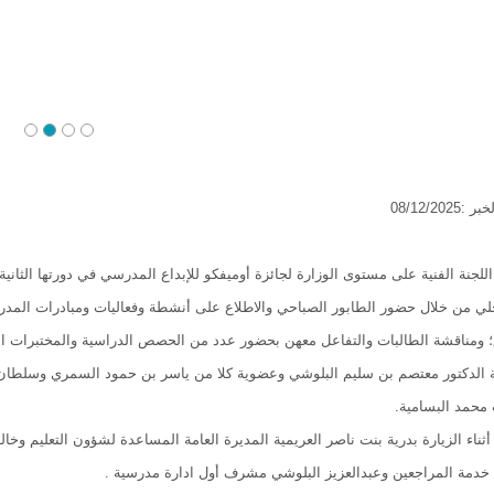
08/12/20
 اللجنة الفنية على مستوى الوزارة لجائزة أوميفكو للإبداع المدرسي في دورتها الثا
حلي من خلال حضور الطابور الصباحي والاطلاع على أنشطة وفعاليات ومبادرات المدر
؛ ومناقشة الطالبات والتفاعل معهن بحضور عدد من الحصص الدراسية والمختبرات ا
ة الدكتور معتصم بن سليم البلوشي وعضوية كلا من ياسر بن حمود السمري وسلطان
محمد البسامية.
ثناء الزيارة بدرية بنت ناصر العريمية المديرة العامة المساعدة لشؤون التعليم وخال
دمة المراجعين وعبدالعزيز البلوشي مشرف أول ادارة مدرسية .