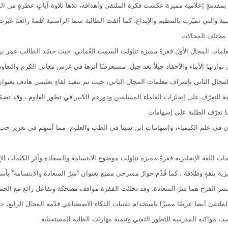
ج بمقدمةٍ إعلامية مميزة عكست فكرة الملتقى وأهدافه، تلاها تلاوة آياتٍ عطرةٍ من ال
بية والتي تميّزت بالتنظيم والإبداع، كما ألقت الطالبة سما الراسبية كلمةً رائعة عب
مختلف المجالات.
لمات المجال الأول فقرةً مميزة تناولت السمت العُماني، حيث جسّد الطالب عمر بن عام
 توارثها الأبناء والأحفاد جيلاً بعد جيل، مستعرضًا أثرها في غرس معاني الكرم والتعاون
لمجال الثاني بإشراف معلمات المجال الثاني، حيث تم تنفيذ لقاءٍ تعليمي هادف بعنوان 
ة للتعرّف على إنجازات العلماء المسلمين ودورهم الكبير في تطور العلوم ، وقد تضمّن
ما تعرّف الطلبة على إسهامات
ن في علم الكيمياء، وإسهامات ابن سينا في الطب والعلوم، مما أسهم في تعزيز حب الع
ات اللغة الإنجليزية فقرةً مميزة تناولت موضوع الابتسامة والسعادة وأثر الكلمات ال
ليزية بثقةٍ وطلاقة ، كما قُدِّم حوارٌ مسرحي ممتع بعنوان “سرّ السعادة والابتسامة
نشر الفرح هما سرّ السعادة. وقد تخللت الفقرة مواقف مضحكة وتفاعل رائع مع الجمه
ملتقى أيضا عرضًا مميزًا باستخدام تقنيات الذكاء الاصطناعي قدّمه المجال الرابع، جمع
مواكبة المدرسة للتطور التقني وتنمية مهارات الطلبة المستقبلية.