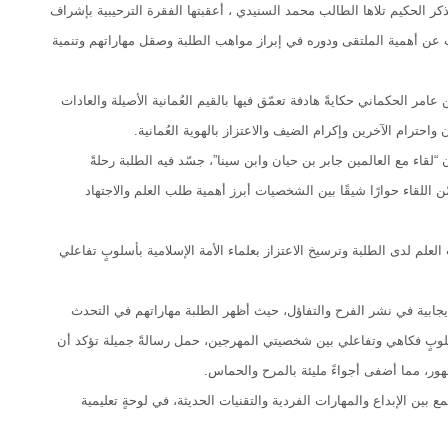
ذكر الحكيم تلاها الطالب محمد السنيدي ، أعقبتها الفقرة الترحيبية بإشراف
ّرت عن أهمية الملتقى ودوره في إبراز مواهب الطلبة وصقل مهاراتهم وتنمية
ر الحكماني حكايةً هادفة تعمّق فيها بالقيم العُمانية الأصيلة والعادات
 واحترام الآخرين وإكرام الضيف والاعتزاز بالهوية العُمانية.
“لقاء مع العالمين جابر بن حيان وابن سينا”، جسّد فيه الطلبة رحلةً
 اللقاء حوارًا شيقًا بين الشخصيات أبرز أهمية طلب العلم والاجتهاد
لم لدى الطلبة وترسيخ الاعتزاز بعلماء الأمة الإسلامية بأسلوبٍ تفاعلي
إيجابية في نشر الفرح والتفاؤل، حيث أظهر الطلبة مهاراتهم في التحدث
” بأسلوبٍ فكاهي وتفاعلي بين شخصيتي المهرجين، حمل رسالةً جميلة تؤكد أن
ور، مما أضفى أجواءً مليئة بالمرح والحماس.
 بين الإبداع والمهارات الفردية والتقنيات الحديثة، في لوحةٍ تعليمية