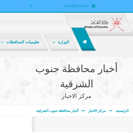
+968 24255552
moe@moe.om
الوزارة
تعليميات المحافظات
الشبكة التربوية هي ملتقى تربوي تعليمي تفاعلي لتبادل المعارف والمعلومات والخبرات بين المعلمين والطلاب وأولياء الأمور والباحثين والمهتمين بالشأن التربوي .
أخبار محافظة جنوب
الشرقية
مركز الاخبار
الرئيسية
مركز الاخبار
أخبار محافظة جنوب الشرقية