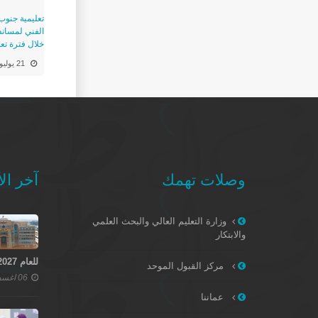
تعليمية جنوب
الفني لمساندة
خلال فترة تع
21 يوليو
وصلات تهمك
آخر الأ
وزارة التعليم العالي والبحث العلمي
والابتكار
للعام 2027–2028
مركز القبول الموحد
06 اغسطس 2026
عماننا