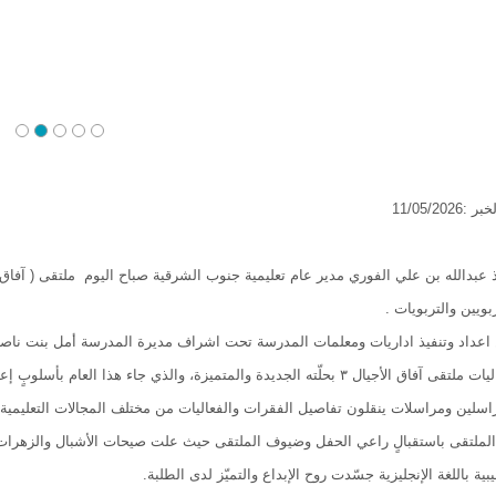
11/05/20
ويين والتربويات .
اعداد وتنفيذ اداريات ومعلمات المدرسة تحت اشراف مديرة المدرسة أمل بنت ناصر
انطلقت فعاليات ملتقى آفاق الأجيال ٣ بحلّته الجديدة والمتميزة، والذي جاء 
سلين ومراسلات ينقلون تفاصيل الفقرات والفعاليات من مختلف المجالات التعليمية، في
 الملتقى باستقبالٍ راعي الحفل وضيوف الملتقى حيث علت صيحات الأشبال والزهرات م
ية باللغة الإنجليزية جسّدت روح الإبداع والتميّز لدى الطلبة.