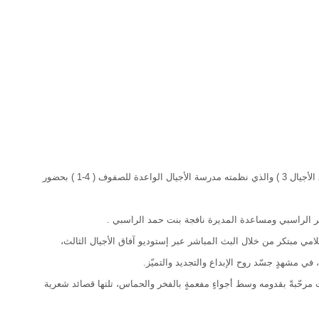
افتتح الأستاذ عبدالله بن علي الفوري مدير عام تعليمية جنوب الشرقية صباح اليوم ملتقى ( آفاق الأجيال 3 ) والذي نظمته مدرسة الأجيال الواعدة للصفوف ( 4-1 ) بحضور
 الراسبي ومساعدة المديرة نافجة بنت حمد الراسبي .
هذا العام بأسلوبٍ إعلامي مبتكر من خلال البث المباشر عبر إستوديو آفاق الأجيال الثالث،
 مشهدٍ جسّد روح الإبداع والتجديد والتميّز.
رحّبةً بقدومه وسط أجواءٍ مفعمةٍ بالفخر والحماس، تلتها قصائد شعرية