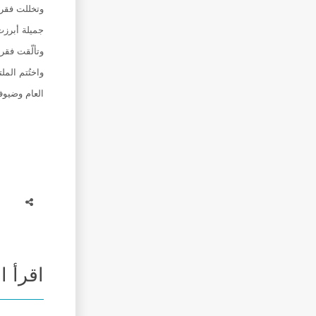
وتخللت فقرا
جميلة أبرزت 
وتألّقت فقر
واختُتم المل
العام وضيوف
اقرأ ا