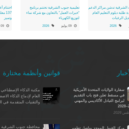
 الشرقية تدشن مراكز الدعم
تعليمية جنوب الشرقية تختتم برنامج
اختتام أع
 طلبة دبلوم التعليم العام
“خبرات العمل” بالتعاون مع شركة نماء
137 م
ديل الرغبات
لتوزيع الكهرباء
وتميز
2026
09 يوليو
2026
09 يوليو
خبار
قوانين وأنظمة مختارة
سفارة الولايات المتحدة الأمريكية
مكتبة الذكاء الإصطناعي -
في مسقط تعلن فتح باب التقديم
العام لإدماج الذكاء الاص
لبرامج التبادل الأكاديمي والمهني
والتقنيات المتقدمة في ال
محافظة جنوب الشرقية - 
مركز القبول الموحد يواصل تطوير