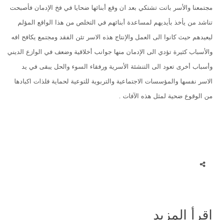
مجتمعنا والأسر باتت تشتكي بعد ان وقع أبنائها ضحايا في فخ الإدمان فأصبحت
تناشد من يأخذ بأيديهم لمساعدة أبنائهم في التخلص من هذا الواقع المؤلم
ليعيدهم حيث كانوا الى العمل والإنتاج هذه الاسر تئن الفقد ومجتمع يكافح افه
والأسباب كثيرة تؤدي الى الإدمان منها جوانب أخلاقية وضعف في الوازع الديني
وأسباب أخرى تعود الى التنشئة الأسرية ورفقاء السوء والحل يبقى في يد
الاسر نفسها والمؤسسات الاجتماعية والتربوية للتوعية لحماية فلذات اكبادها
من الوقوع ضحية لمثل هذه الآفات .
اقرأ المزيد