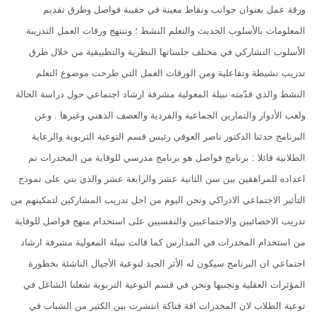
ورقة عمل بعنوان جوانب ونقاط معينة في حقيبة فواصل وطرق تقديم
المعلومات بالأسلوب الحديث والتعلم النشط ؛ وتنتهج ورقات العمل التدريبة
الأسلوب التشاركي في مختلف جلساتها النظرية والتطبيقية من خلال طرق
تدريب نشيطة وتفاعلية ومن الورقات العمل التي طرحت موضوع التعلم
النشط والذي قدّمته نبيلة المعولية مشرفة ارشاد اجتماعي حول دراسة الحالة
ولعب الأدوار والتمارين الجماعية والفردية والعصف الذهني وغيرها . وعن
البرنامج حدثنا الدكتور ناصر العوفي رئيس قسم التوعية التربوية والرعاية
الطلابية قائلا : برنامج فواصل هو برنامج مدرسي للوقاية من المخدرات تم
اعداده للمراهقين بين سن الثانية عشر والرابعة عشر والذي بني على نموذج
التأثير الاجتماعي الادراكي ونحن اليوم من اجل تدريب المشاركين لتمكينهم من
تدريب الاخصائيين والاجتماعيين والنفسيين على استخدام منهج فواصل للوقاية
من استخدام المخدرات في المدارس كما قالت نبيلة المعولية مشرفة ارشاد
اجتماعي ان البرنامج سيكون له الأثر الجيد لتوعية الأجيال الناشئة بخطورة
المؤثرات العقلية وتجنبها ونحن في قسم التوعية التربوية شغلنا الشاغل في
توعية الطلاب لان المخدرات افة فتاكة انتشرت بين الكثير من الشباب في