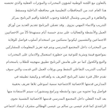
بالتعاون مع اللجنة الوطنية لشؤون المخدرات والمؤثرات العقلية والذي تحتضنه
هذا العام عدد من المحافظات التعليمية هي محافظه الداخلية ومسقط
والظاهرة و البريمي وشمال الباطنة وجنوب الباطنة وأقيم البرنامج بمركز
التدريب والانماء المهني بنزوى . وقد تضمّن البرنامج تقديم العديد من أوراق
العمل والأنشطة والفعاليات على مدى خمسة أيام مستهدفا 25 من الاخصائيين
الاجتماعين والنفسيين ليكونوا متمكنين من استخدام أسلوب فواصل للوقاية
من المخدرات داخل المجتمع المدرسي ويتم فيه تعزيز المعلومات للمشاركين
بمواضيع قيمة ومثرية للتوعية من خطورة استعمال والادمان على المخدرات
والتبغ والكحول كما تم على هامش البرنامج تطبيق منهجيته للطلاب باستخدام
أساليب التدريب التفاعلي النشط ومن ورقات العمل التي قدمت والتي سوف
تقدم خلال فترة تنفيذ البرنامج التعريف به وأهدافه و وكيفية تطبيقه في
المدارس قدمتها الاخصائية الاجتماعية سمية امبوعلي تلاها تعريف بحقيبة
فواصل وما تحتويه من بنود وانشطه وبرامج ومنشورات سيتم الاستفادة منها
بعد البدء الفعلي داخل المجتمع المدرسي قدمتها الاخصائية النفسية نجوى
الراشدي كما قدم عيسى بن سالم بن عيسى الهطالي مشرف ارشاد اجتماعي