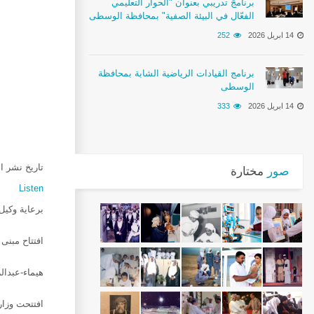
برنامجً تدريبي بعنوان "الحوار التعليمي
الفعّال في البيئة الصفية" بمحافظة الوسطى
14 ابريل 2026
252
برنامج القيادات الرياضية الشابة بمحافظة
الوسطى
14 ابريل 2026
333
تاريخ نشر الخبر :25
صور
مختارة
Listen
برعاية وكيل
افتتاح مبنى
هيماء-عبدال
افتتحت وزار