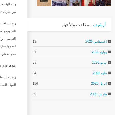
والمالية بح
من شركة تنمية نفط
وبدأت فعاليا
أرشيف
المقالات والأخبار
التعليمِ....
اغسطس 2026
13
تُقدمها ببناء
يوليو 2026
51
نفطِ عمانَ لخ
يونيو 2026
55
بعدها قدم طل
مايو 2026
84
ابريل 2026
134
للمياه للمع
مارس 2026
39