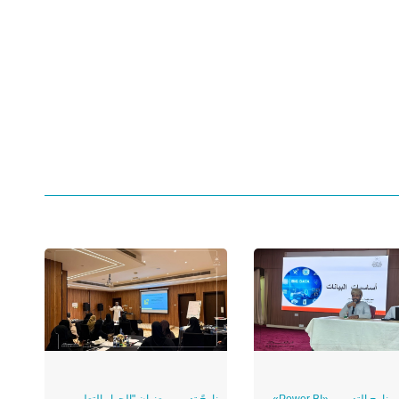
انطلاق البرنامج التدريبي «Power BI»
برنامجً تدريبي بعنوان "الحوار التعليمي