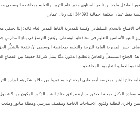
ضور الفاضل ماجد بن ناصر السناوي مدير عام التربية والتعليم بمحافظة الوسطى وحض
 عمان بتكلفة اجمالية 344893 الف ريال عماني
ت الافتتاح بالسلام السلطاني وكلمة للمديرية القاها المدير العام قائلا: إننَا نحتفي معاً
وإضاف: يسر المديرية العامة للتربية والتعليم بمحافظة الوسطى أنْ تتقدمَ بالشكُّرِ الجز
ِ هذا الجناحِ المستقلِّ والخاصِّ بالطلبةِ الذكورِ؛ ممَّا يمثلُ شراكةً حقيقةً بينَ القطاعِ 
دمةِ العمليةِ التعليميةِ بالمحافظةِ.
بة جناح البنين بمدرسة أبومضابي لوحة ترحيبة عبروا من خلالها شكرهم لوزارة التربية
وبعد ذلك قام 
لمين واخرى للطلبة ولذوي الاحتياجات الخاصة ومقصف مدرسي ومظلة طابور وملعب ثلا