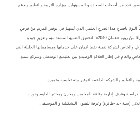
ور عدد من أصحاب السعادة و المسؤولين بوزارة التربية والتعليم وبدعم
 اليومَ بافتتاحِ هذا الصرحِ العلمي الذي يُسهمُ في توفيرِ المزيدِ منْ فرصِ
التعليمِ، وتعزيزِ البنيةِ الأساسيةِ للتعليمِ في محافظةِ الوسطى، ويُعتبرُ التوسعُ في بناءِ المدارسِ جزءًا منْ رؤيةِ «عمانَ 2040»؛ لتحقيقَ التنميةِ المستدامةِ، وتعزيزِ جودةِ
يلِ والخاصِ لشركةِ تنميةِ نفطِ عُمانَ على خدماتها ومساهماتها الجليلةِ التي
الخاصِ والعامِ في إطارِ العلاقةِ الوطيدةِ بينَ تعليميةِ الوسطى وشركةِ تنميةِ
 والتعليم والشركة الداعمة لتوفير بيئة تعليمية متميزة.
سعادة الوكيل بمعية الحضور بزيارة مرافق جناح البنين الذكور المكون من 9 فصول دراسية وغرف إدارية وقاعة للمعلمين ومخزن ومختبر للعلوم ودورات
ثي (سلة -يد -طائرة) وغرفة للفنون التشكيلية و الموسيقى.