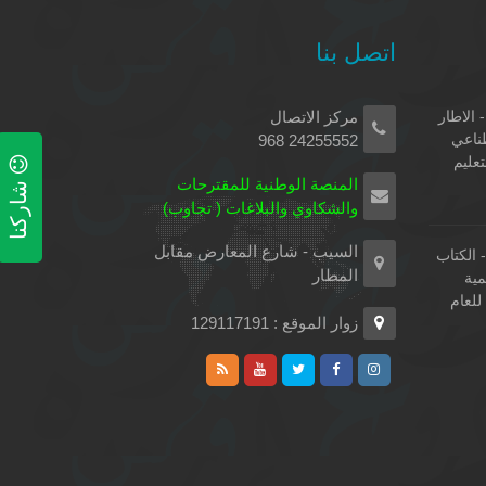
اتصل بنا
 الاطار
مركز الاتصال
طناعي
24255552 968
تعليم
شاركنا
المنصة الوطنية للمقترحات
والشكاوي والبلاغات ( تجاوب)
السيب - شارع المعارض مقابل
الكتاب
المطار
مية
لعام
زوار الموقع : 129117191