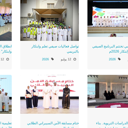
مي تختتم البرنامج الصيفي
تواصل فعاليات صيفي تعلم وابتكار
انطلاق ا
ر 2026م
بالبريمي
وابتكار"
2026
12 يوليو
2026
12 يوليو
راسات التربوية.. بناء
ختام مسابقة الأمن السيبراني الطلابي
تعليمية 