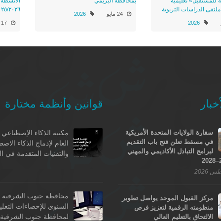
 للمستقبل» تعليمية
بمحافظة البريمي
الأنشطة ا
ملتقى الدراسات التربوية
٢٠٢٥/٢٠٢٦
24 مايو
2026
2026
17 مايو
خبار
قوانين وأنظمة مختارة
سفارة الولايات المتحدة الأمريكية
مكتبة الذكاء الإصطناعي -
في مسقط تعلن فتح باب التقديم
العام لإدماج الذكاء الاص
لبرامج التبادل الأكاديمي والمهني
والتقنيات المتقدمة في ال
محافظة جنوب الشرقية - 
مركز القبول الموحد يواصل تطوير
السنوي للإحصاءات التعلي
منظومته الرقمية لتعزيز فرص
لمحافظة جنوب الشرقية ل
الالتحاق بالتعليم العالي