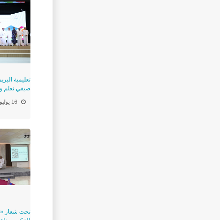
تعليمية البري
صيفي تعلم وابتكا
16 يوليو
تحت شعار «الد