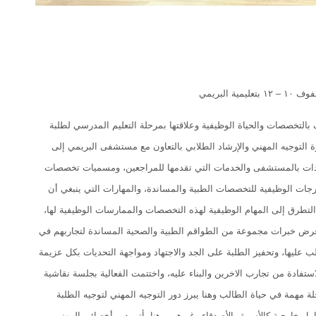
لبريمي
اليوم المهني للتعريف بالتخصصات والحياة الوظيفية وعلاقتها بمرحلة التعليم المدرسي لطلبة
ي بدائرة التوجيه المهني والإرشاد الطلابي بالتعاون مع مستشفى البريمي إلى
ادات بالمستشفى والخدمات التي تقدمها للمراجعين، ومسميات تخصصات
رجات الوظيفية للتخصصات الطبية والمساندة، والمهارات التي ينبغي أن
 التطرق إلى المهام الوظيفية لهذه التخصصات والممارسات الوظيفية لها،
تم عرض خبرات مجموعة من الطواقم الطبية والصحية المساندة لتجاربهم في
ب عليها، وتحفيز الطلبة على الجد والاجتهاد ومواجهة التحديات بكل عزيمة
ادة من تجارب الاخرين والبناء عليه، واختتمت الفعالية بجلسة نقاشية
ة مهمة في حياة الطالب وهنا يبرز دور التوجيه المهني لتوجيه الطلبة
مل خارجية كالأسرة والأصدقاء وغيرهم، وهنا يأتي دور أخصائي المهني