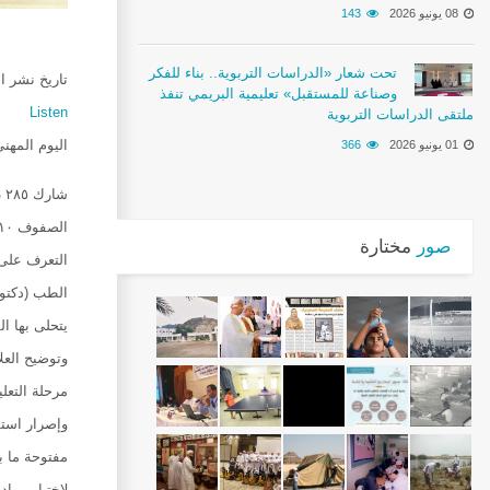
08 يونيو 2026
143
تحت شعار «الدراسات التربوية.. بناء للفكر
تاريخ نشر الخبر :24
وصناعة للمستقبل» تعليمية البريمي تنفذ
Listen
ملتقى الدراسات التربوية
اليوم المهني ل
01 يونيو 2026
366
صور
مختارة
التعرف على
الطب (دكتور
يتحلى بها ا
وتوضيح العل
مرحلة التعل
وإصرار استش
مفتوحة ما ب
لاختيار موا