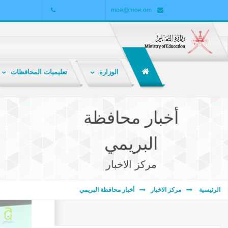
+968 24255552
moe@moe.om
الوزارة
تعليميات المحافظات
الشبكة التربوية هي ملتقى تربوي تعليمي تفاعلي لتبادل المعارف والمعلومات والخبرات بين المعلمين والطلاب وأولياء الأمور والباحثين والمهتمين بالشأن التربوي .
أخبار محافظة
البريمي
مركز الاخبار
الرئيسية
مركز الاخبار
أخبار محافظة البريمي