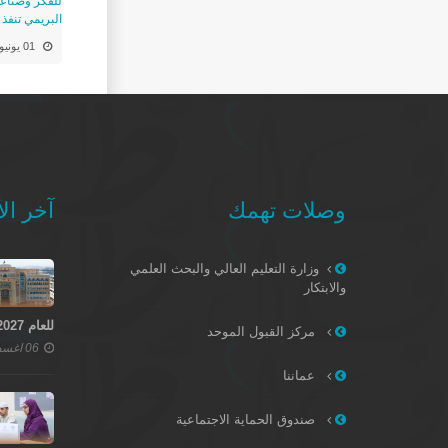
للفكر وصناعة
البريمي تنفذ 
01 يونيو
وصلات تهمك
آخر الأ
وزارة التعليم العالي والبحث العلمي
والابتكار
للعام 2027–2028
مركز القبول الموحد
06 اغسطس 2026
عماننا
صندوق الحماية الاجتماعية