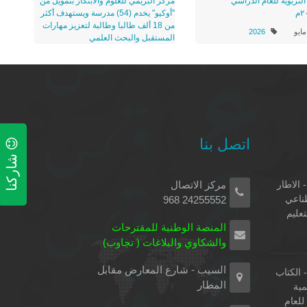
لتربوية للعام الدراسي
مركز البريمي للعلوم والابتكار بتمويل من
م
"أوكيو" يخدم (54) مدرسة ويستهدف أكثر
من 18 ألف طالبا وطالبة لتعزيز مهارات
2026
المستقبل والبحث العلمي
10 مايو
2026
اتصل بنا
شاركنا
 الاطار
مركز الاتصال
طناعي
24255552 968
تعليم
المنصة الوطنية للمقترحات
والشكاوي والبلاغات ( تجاوب)
السيب - شارع المعارض مقابل
الكتاب
المطار
مية
لعام