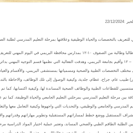
22/12/20
لتعريف بالتخصصات والحياة الوظيفية وعلاقتها بمرحلة التعليم المدرسي لطلبة الصفوف ۱۰ – ۱۲ بتعليمية ا
شارك ٢٨٥ طالبا وطالبة من الصفوف ١٠-١٢ بمدارس محافظة البريمي في 
الصفوف ۱۰ – ۱۲ وأقيم بجامعة البريمي، وهدفت الفعالية التي نظمها قسم التوجيه المهن
 مختلف التخصصات الطبية والصحية ومسمياتها بمستشفى البريمي، والأقسام والعي
) طبيب عام، جراح، عظام، جلدية، وكيفية الوصول إلى تلك الوظائف، والاحاطة بالتد
لمنتسبين للقطاعات الطبية والوظائف الصحية المساندة لها، وكيفية اكتسابها، كما تم
اقة بين مرحلة التعليم المدرسي بمرحلتي التعليم الجامعي والحياة الوظيفة، كما 
يم المدرسي والجامعي والوظيفي، والتحديات التي واجهوها وكيفية التعامل معها والتغل
راف المستقبل ووضع خطط لمساراتهم المستقبلية وتطوير مهاراتهم وقدراتهم والاستف
ين الطلبة الطاقم الطبي والصحي المساند، وتعتبر عملية اختيار المواد الدراسية مرحل
دهم الدراسية وفق ميولهم وسماتهم الشخصية فالطالب في هذه المرحلة قد يتأثر بعوا