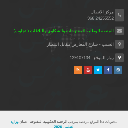
مركز الاتصال
24255552 968
المنصة الوطنية للمقترحات والشكاوي والبلاغات ( تجاوب)
السيب - شارع المعارض مقابل المطار
زوار الموقع : 129107134
محتويات هذا الموقع مرخصة بموجب
الرخصة الحكومية المفتوحة - عمان
وزارة
التعليم - 2026