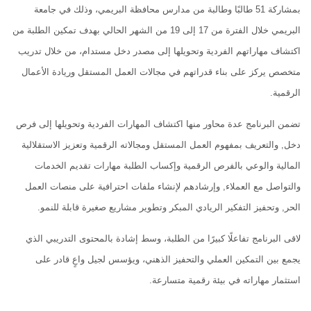
بمشاركة 51 طالبًا وطالبة من مدارس محافظة البريمي، وذلك في جامعة
البريمي خلال الفترة من 17 إلى 19 من الشهر الحالي بهدف تمكين الطلبة من
اكتشاف مهاراتهم الفردية وتحويلها إلى مصدر دخل مستدام، من خلال تدريب
متخصص يركز على بناء قدراتهم في مجالات العمل المستقل وريادة الأعمال
الرقمية.
تضمن البرنامج عدة محاور منها اكتشاف المهارات الفردية وتحويلها إلى فرص
دخل, والتعريف بمفهوم العمل المستقل ومجالاته الرقمية وتعزيز الاستقلالية
المالية والوعي بالفرص الرقمية وإكساب الطلبة مهارات تقديم الخدمات
والتواصل مع العملاء, وإرشادهم لإنشاء ملفات احترافية على منصات العمل
الحر, وتحفيز التفكير الريادي المبكر وتطوير مشاريع صغيرة قابلة للنمو.
لاقى البرنامج تفاعلًا كبيرًا من الطلبة، وسط إشادة بالمحتوى التدريبي الذي
يجمع بين التمكين العملي والتحفيز الذهني، ويؤسس لجيل واعٍ قادر على
استثمار مهاراته في بيئة رقمية متسارعة.