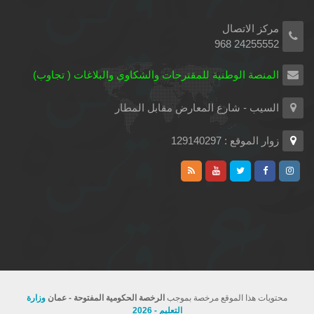
مركز الاتصال
24255552 968
المنصة الوطنية للمقترحات والشكاوي والبلاغات ( تجاوب)
السيب - شارع المعارض مقابل المطار
زوار الموقع : 129140297
محتويات هذا الموقع مرخصة بموجب
الرخصة الحكومية المفتوحة - عمان
وزارة
التعليم - 2026