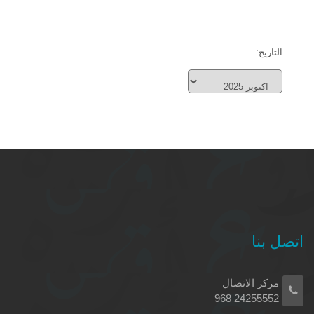
التاريخ:
اتصل بنا
مركز الاتصال
24255552 968