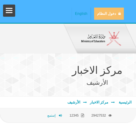
دخول النظام
English
مركز الاخبار
الأرشيف
المش
الرئيسية
مركز الاخبار
الأرشيف
29427532
12345
إستمع
المك