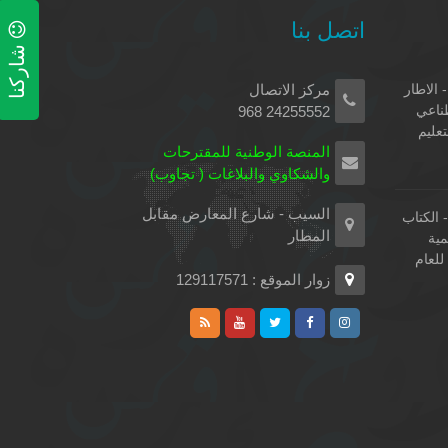
اتصل بنا
شاركنا
 الاطار
مركز الاتصال
طناعي
24255552 968
تعليم
المنصة الوطنية للمقترحات
والشكاوي والبلاغات ( تجاوب)
السيب - شارع المعارض مقابل
الكتاب
المطار
مية
لعام
زوار الموقع : 129117571