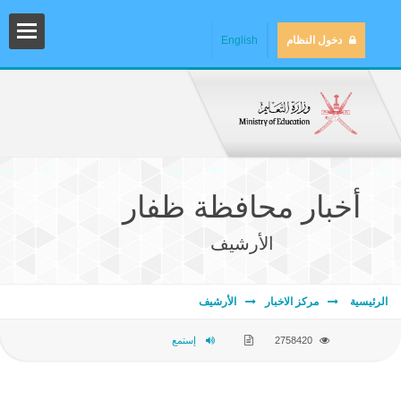
دخول النظام
English
أخبار محافظة ظفار
الأرشيف
المش
الرئيسية
مركز الاخبار
الأرشيف
2758420
إستمع
المك