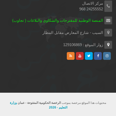
مركز الاتصال
24255552 968
المنصة الوطنية للمقترحات والشكاوي والبلاغات ( تجاوب)
السيب - شارع المعارض مقابل المطار
زوار الموقع : 129106869
محتويات هذا الموقع مرخصة بموجب
الرخصة الحكومية المفتوحة - عمان
وزارة
التعليم - 2026