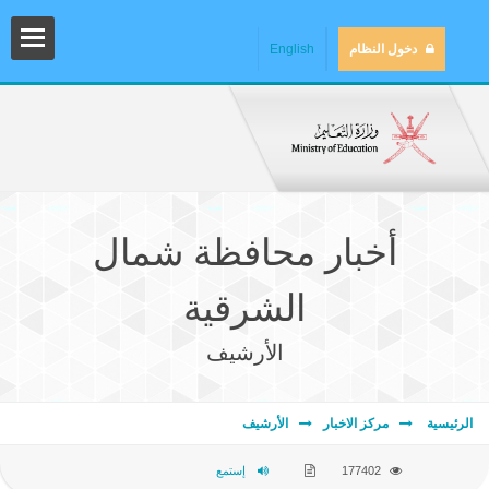
دخول النظام
English
أخبار محافظة شمال
الشرقية
الأرشيف
المش
الرئيسية
مركز الاخبار
الأرشيف
المك
177402
إستمع