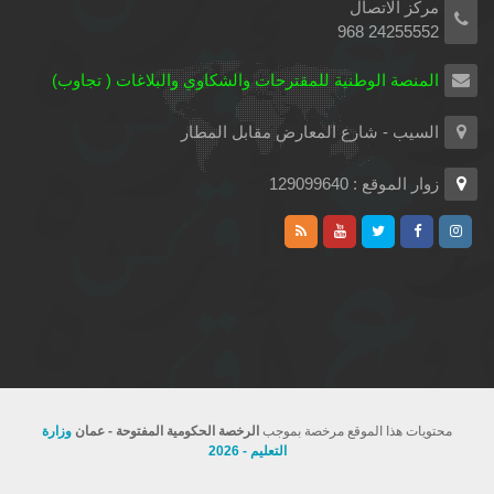
مركز الاتصال
24255552 968
المنصة الوطنية للمقترحات والشكاوي والبلاغات ( تجاوب)
السيب - شارع المعارض مقابل المطار
زوار الموقع : 129099640
محتويات هذا الموقع مرخصة بموجب
الرخصة الحكومية المفتوحة - عمان
وزارة
التعليم - 2026