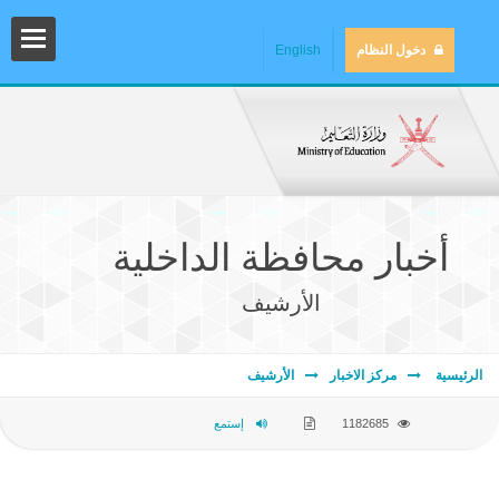
دخول النظام
English
أخبار محافظة الداخلية
الأرشيف
المش
الرئيسية
مركز الاخبار
الأرشيف
1182685
إستمع
المك