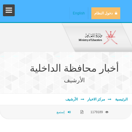
دخول النظام
English
أخبار محافظة الداخلية
الأرشيف
المش
الرئيسية
مركز الاخبار
الأرشيف
1179189
إستمع
المك