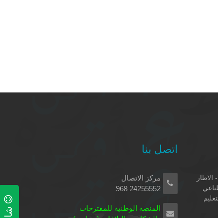
اتصل بنا
 الاطار
مركز الاتصال
طناعي
24255552 968
تعليم
المنصة الوطنية للمقترحات