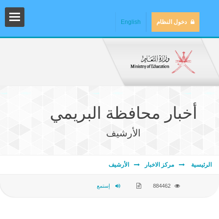
دخول النظام
English
أخبار محافظة البريمي
الأرشيف
المش
الرئيسية
مركز الاخبار
الأرشيف
884462
إستمع
المك