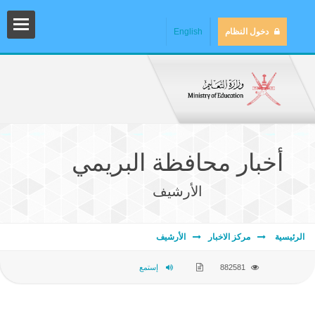
دخول النظام
English
أخبار محافظة البريمي
الأرشيف
المش
الرئيسية
مركز الاخبار
الأرشيف
882581
إستمع
المك