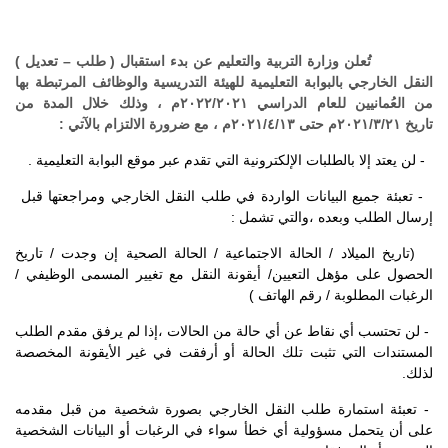
تُعلن وزارة التربية والتعليم عن بدء استقبال ( طلب – تعديل )
النقل الخارجي بالبوابة التعليمية للهيئة التدريسية والوظائف المرتبطة بها
من العُمانيين للعام الدراسي ٢٠٢٢/٢٠٢١م ، وذلك خلال المدة من
تاريخ ٢٠٢١/٣/٢١م حتى
٢٠٢١/٤/١٣م
، مع ضرورة الالتزام بالآتي :
- لن يعتد إلا بالطلبات الإلكترونية التي تقدم عبر موقع البوابة التعليمية .
- تعبئة جميع البيانات الواردة في طلب النقل الخارجي ومراجعتها قبل
إرسال الطلب وبعده ،والتي تشمل :
(تاريخ الميلاد / الحالة الاجتماعية / الحالة الصحية إن وجدت / تاريخ
الحصول على مؤهل التعيين/ أيقونة النقل مع تغيير المسمى الوظيفي /
الرغبات المطلوبة / رقم الهاتف )
- لن تحتسب أي نقاط عن أي حالة من الحالات ،إذا لم يرفق مقدم الطلب
المستندات التي تثبت تلك الحالة أو أرفقت في غير الأيقونة المخصصة
لذلك
.
- تعبئة استمارة طلب النقل الخارجي بصورة شخصية من قبل مقدمه
على أن يتحمل مسؤولية أي خطأ سواء في الرغبات أو البيانات الشخصية