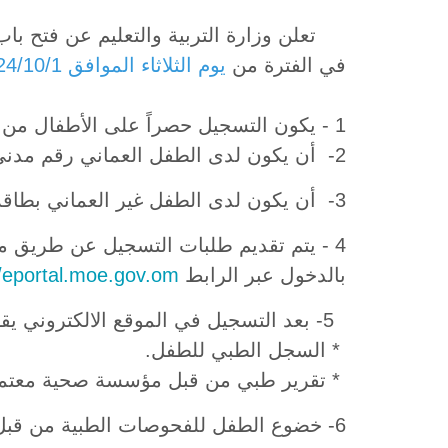
في الفترة من
يوم الثلاثاء الموافق 2024/10/1
1 - يكون التسجيل حصراً على الأطفال من مواليد الفترة من 9/1/ 2018م حتى 2020/1/1 م ولا يقبل من هم خلاف ذلك.
2- أن يكون لدى الطفل العماني رقم مدني بشهادة الميلاد.
3- أن يكون لدى الطفل غير العماني بطاقة إقامة سارية المفعول بسلطنة عمان.
4 - يتم تقديم طلبات التسجيل عن طري
بالدخول عبر الرابط
//eportal.moe.gov.om
5- بعد التسجيل في الموقع الالكتروني يقوم ولي الأمر بمراجعة المدرسة مصطحباً معه الطفل واحضار المستندات الآتية: -
* السجل الطبي للطفل.
* تقرير طبي من قبل مؤسسة صحية معتمدة
6- خضوع الطفل للفحوصات الطبية من قبل المؤسسات الصحية الحكومية.