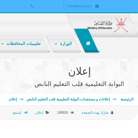
+968 24255552
moe@moe.om
الوزارة
تعليميات المحافظات
الشبكة التربوية هي ملتقى تربوي تعليمي تفاعلي لتبادل المعارف والمعلومات والخبرات بين المعلمين والطلاب وأولياء الأمور والباحثين والمهتمين بالشأن التربوي .
إعلان
البوابة التعليمية قلب التعليم النابض
الرئيسية
إعلانات و مستجدات البوابة التعليمية قلب التعليم النابض
إعلان
شارك بهذه الصفحة
188826
إعلان
إستمع