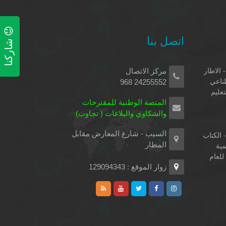
اتصل بنا
شاركنا
 الاطار
مركز الاتصال
طناعي
24255552 968
تعليم
المنصة الوطنية للمقترحات
والشكاوي والبلاغات ( تجاوب)
السيب - شارع المعارض مقابل
الكتاب
المطار
مية
لعام
زوار الموقع : 129094343