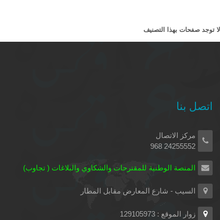
لا توجد صفحات بهذا التصنيف
اتصل بنا
مركز الاتصال
24255552 968
المنصة الوطنية للمقترحات والشكاوي والبلاغات ( تجاوب)
السيب - شارع المعارض مقابل المطار
زوار الموقع : 129105973