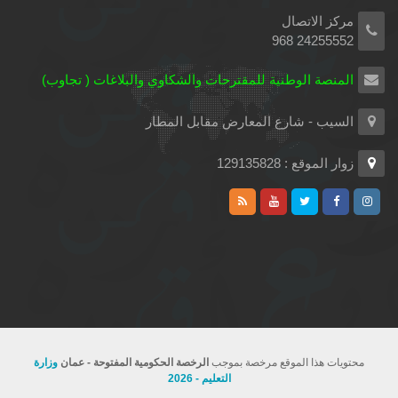
مركز الاتصال
24255552 968
المنصة الوطنية للمقترحات والشكاوي والبلاغات ( تجاوب)
السيب - شارع المعارض مقابل المطار
زوار الموقع : 129135828
محتويات هذا الموقع مرخصة بموجب
الرخصة الحكومية المفتوحة - عمان
وزارة
التعليم - 2026