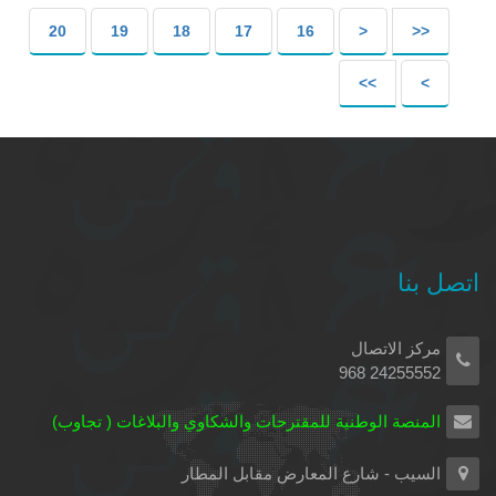
20
19
18
17
16
<
<<
>>
>
اتصل بنا
مركز الاتصال
24255552 968
المنصة الوطنية للمقترحات والشكاوي والبلاغات ( تجاوب)
السيب - شارع المعارض مقابل المطار