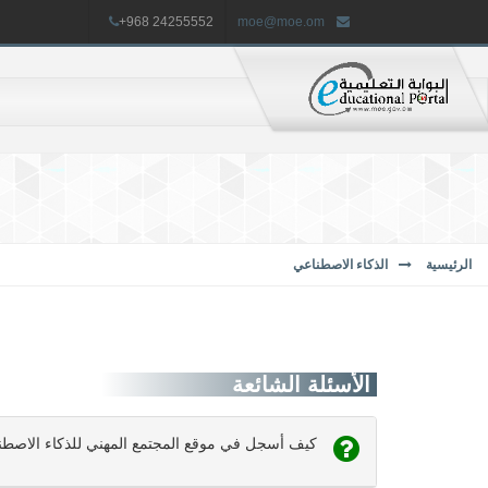
+968 24255552
moe@moe.om
الرئيسية
الذكاء الاصطناعي
الأسئلة الشائعة
كيف أسجل في موقع المجتمع المهني للذكاء الاصطن