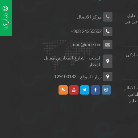
شاركنا
 دليل
مركز الاتصال
اعي في
+968 24255552
moe@moe.om
- أذكى
السيب - شارع المعارض مقابل
المطار
زوار الموقع : 129100182
 الاطار
طناعي
تعليم