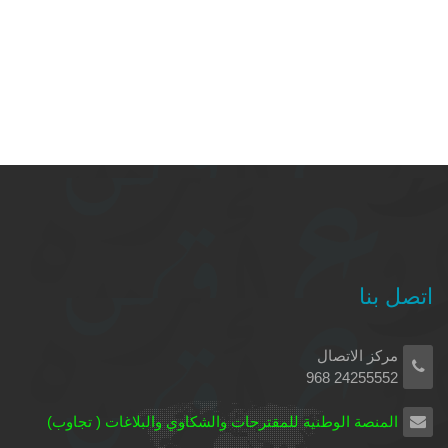
اتصل بنا
مركز الاتصال
24255552 968
المنصة الوطنية للمقترحات والشكاوي والبلاغات ( تجاوب)