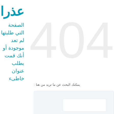
عذرا
404
الصفحة
التي طلبتها
لم تعد
موجودة أو
أنك قمت
بطلب
عنوان
خاطىء
يمكنك البحث عن ما تريد من هنا :