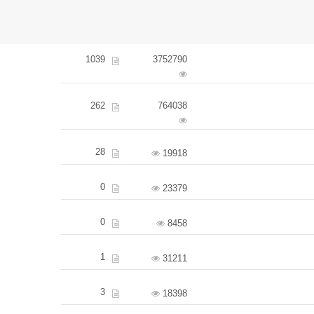
1039
3752790
262
764038
28
19918
0
23379
0
8458
1
31211
3
18398