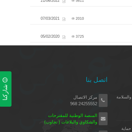
21/06/2022
5611
07/03/2021
2010
05/02/2020
3725
اتصل بنا
شاركنا
 والسلامة
مركز الاتصال
24255552 968
المنصة الوطنية للمقترحات
والشكاوي والبلاغات ( تجاوب)
 حماية