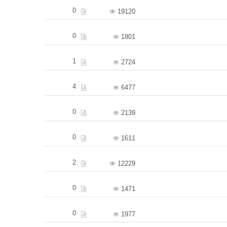
0
19120
0
1801
1
2724
4
6477
0
2139
0
1611
2
12229
0
1471
0
1977