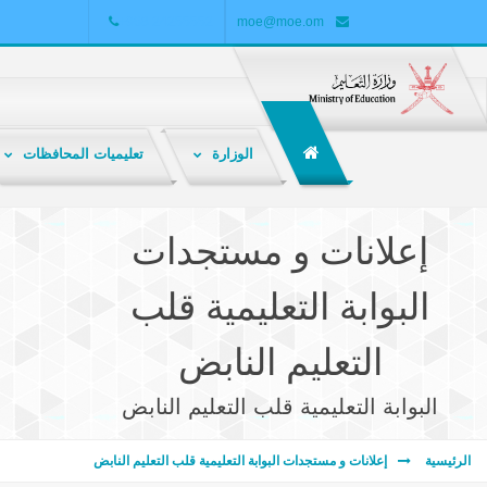
+968 24255552
moe@moe.om
الوزارة
تعليميات المحافظات
الشبكة التربوية هي ملتقى تربوي تعليمي تفاعلي لتبادل المعارف والمعلومات والخبرات بين المعلمين والطلاب وأولياء الأمور والباحثين والمهتمين بالشأن التربوي .
إعلانات و مستجدات
البوابة التعليمية قلب
التعليم النابض
البوابة التعليمية قلب التعليم النابض
الرئيسية
إعلانات و مستجدات البوابة التعليمية قلب التعليم النابض