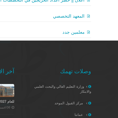
أعلان || حصر أعداد الخريجين في التخصصات ال
المعهد التخصصي
معلمين جدد
وصلات تهمك
آخر الأ
وزارة التعليم العالي والبحث العلمي
والابتكار
للعام 2027–2028
مركز القبول الموحد
06 اغسطس 2026
عماننا