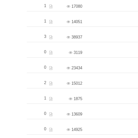
1
17080
1
14051
3
38937
0
3119
0
23434
2
15012
1
1875
0
13609
0
14925